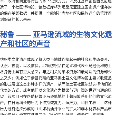
术、政府和商业等行业的水下记录方式，以及在基卢瓦基西瓦尼建
造了一个社区博物馆。该数据库将为坦桑尼亚建立国家遗产保存的
的保存基线数据，并提供一个能够让当地社区和民族遗产的管理得
到保证的长远未来。
秘鲁 —— 亚马逊流域的生物文化遗
产和社区的声音
纺织类文化遗产体现了将人类与地域连接起来的社会和生态关系、
认识、技能，以及信仰。尽管纺织品在定义和代表亚马逊低地的土
著身份上具有重大意义，与之相关的学术资源和最可及的资源却少
之又少；例如位于伊基托斯的亚马逊土著文化博物馆主要以收藏品
的形式展出这类多种多样的遗产，从而使土著社区能够选择他们被
代表的方式，或者他们以文化遗产为桥梁与更广阔的世界沟通的愿
望。该项目旨在帮助秘鲁亚马逊低地的土著民族善用他们的文化遗
产，在日渐增长的压力下维持恢复力、适应力，和自主权——这种
压力既有逐步形成的（比如石油开采业的扩大和非木材森林产品市
场的增长）也有突然爆发的（比如石油泄漏，传染病，平民迁